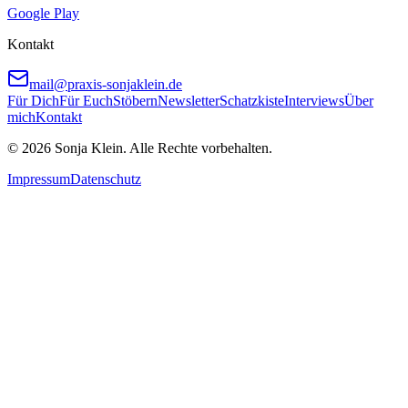
Google Play
Kontakt
mail@praxis-sonjaklein.de
Für Dich
Für Euch
Stöbern
Newsletter
Schatzkiste
Interviews
Über
mich
Kontakt
©
2026
Sonja Klein. Alle Rechte vorbehalten.
Impressum
Datenschutz