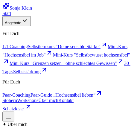
Sonja Klein
Start
Angebote
Für Dich
1:1 Coaching
Selbstlernkurs "Deine sensible Stärke"
Mini-Kurs
"Hochsensibel im Job"
Mini-Kurs "Selbstbewusst hochsensibel"
Mini-Kurs "Grenzen setzen - ohne schlechtes Gewissen"
30-
Tage-Selbststärkung
Für Euch
Paar-Coaching
Paar-Guide „Hochsensibel lieben“
Stöbern
Workshops
Über mich
Kontakt
Schatzkiste
✦ Über mich