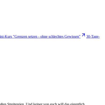
ni-Kurs "Grenzen setzen - ohne schlechtes Gewissen"
30-Tage-
oßen Streitereien. Und keiner von euch will das eigentlich.