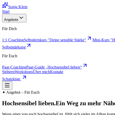
Sonja Klein
Start
Angebote
Für Dich
1:1 Coaching
Selbstlernkurs "Deine sensible Stärke"
Mini-Kurs "H
Selbststärkung
Für Euch
Paar-Coaching
Paar-Guide „Hochsensibel lieben“
Stöbern
Workshops
Über mich
Kontakt
Schatzkiste
✦
Angebot – Für Euch
Hochsensibel lieben.
Ein Weg zu mehr Nähe
Wenn einer von euch hochsensibel ist, fühlt sich vieles im Alltag komp