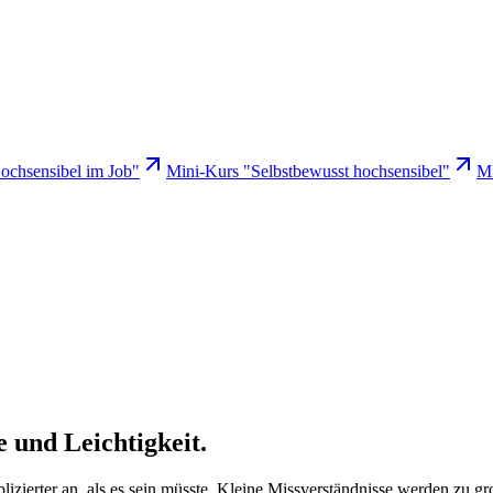
ochsensibel im Job"
Mini-Kurs "Selbstbewusst hochsensibel"
Mi
 und Leichtigkeit.
lizierter an, als es sein müsste. Kleine Missverständnisse werden zu gr