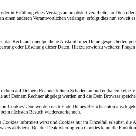
oder in Erfüllung eines Vertrags automatisiert verarbeite, an Dich ode
 einen anderen Verantwortlichen verlangst, erfolgt dies nur, soweit es
it das Recht auf unentgeltliche Auskunft über Deine gespeicherten 
Sperrung oder Löschung dieser Daten. Hierzu sowie zu weiteren Frage
s richten auf Deinem Rechner keinen Schaden an und enthalten keine Vi
 die auf Deinem Rechner abgelegt werden und die Dein Browser speicher
sion-Cookies". Sie werden nach Ende Deines Besuchs automatisch gelös
r beim nächsten Besuch wiederzuerkennen.
Cookies informiert wirst und Cookies nur im Einzelfall erlaubst, die 
ers aktivierst. Bei der Deaktivierung von Cookies kann die Funktional