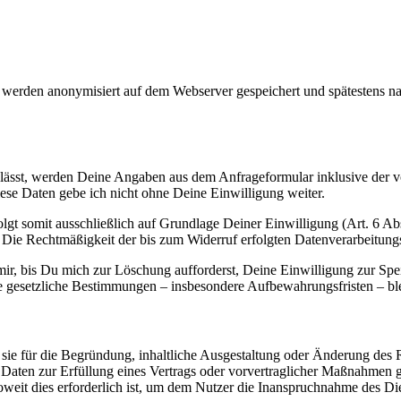
 werden anonymisiert auf dem Webserver gespeichert und spätestens nac
sst, werden Deine Angaben aus dem Anfrageformular inklusive der v
iese Daten gebe ich nicht ohne Deine Einwilligung weiter.
lgt somit ausschließlich auf Grundlage Deiner Einwilligung (Art. 6 Ab
. Die Rechtmäßigkeit der bis zum Widerruf erfolgten Datenverarbeitun
r, bis Du mich zur Löschung aufforderst, Deine Einwilligung zur Spei
e gesetzliche Bestimmungen – insbesondere Aufbewahrungsfristen – ble
sie für die Begründung, inhaltliche Ausgestaltung oder Änderung des Re
 Daten zur Erfüllung eines Vertrags oder vorvertraglicher Maßnahmen
 soweit dies erforderlich ist, um dem Nutzer die Inanspruchnahme des Di