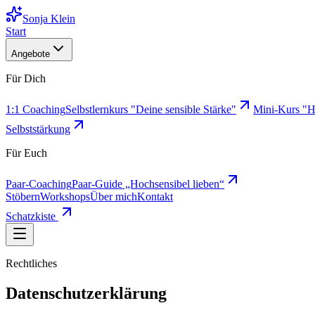
Sonja Klein
Start
Angebote
Für Dich
1:1 Coaching
Selbstlernkurs "Deine sensible Stärke"
Mini-Kurs "H
Selbststärkung
Für Euch
Paar-Coaching
Paar-Guide „Hochsensibel lieben“
Stöbern
Workshops
Über mich
Kontakt
Schatzkiste
Rechtliches
Datenschutzerklärung