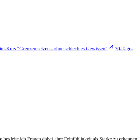
ni-Kurs "Grenzen setzen - ohne schlechtes Gewissen"
30-Tage-
 begleite ich Frauen dabei, ihre Feinfühligkeit als Stärke zu erkennen