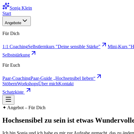
Sonja Klein
Start
Angebote
Für Dich
1:1 Coaching
Selbstlernkurs "Deine sensible Stärke"
Mini-Kurs "H
Selbststärkung
Für Euch
Paar-Coaching
Paar-Guide „Hochsensibel lieben“
Stöbern
Workshops
Über mich
Kontakt
Schatzkiste
✦
Angebot – Für Dich
Hochsensibel zu sein ist etwas Wundervolle
Ich bin Sonja und ich habe es mir zur Aufgabe gemacht, das zu ändern.